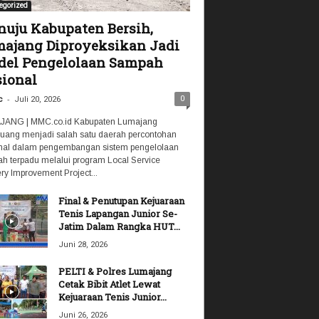
egorized
uju Kabupaten Bersih,
ajang Diproyeksikan Jadi
el Pengelolaan Sampah
ional
-
0
c
Juli 20, 2026
ANG | MMC.co.id Kabupaten Lumajang
luang menjadi salah satu daerah percontohan
nal dalam pengembangan sistem pengelolaan
h terpadu melalui program Local Service
ry Improvement Project...
Final & Penutupan Kejuaraan
Tenis Lapangan Junior Se-
Jatim Dalam Rangka HUT...
Juni 28, 2026
PELTI & Polres Lumajang
Cetak Bibit Atlet Lewat
Kejuaraan Tenis Junior...
Juni 26, 2026