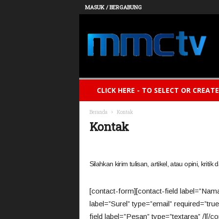
MASUK / BERGABUNG
t
v
m
m
c
CLICK HERE - TO SELECT OR CREAT
Beranda
Kontak
Kontak
Silahkan kirim tulisan, artikel, atau opini, kriti
[contact-form][contact-field label=”Nama
label=”Surel” type=”email” required=”true”
field label=”Pesan” type=”textarea” /][/c