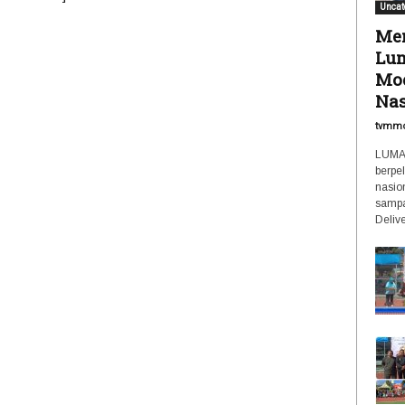
Uncat
Men
Lum
Mod
Nas
tvmm
LUMAJ
berpe
nasio
sampa
Delive