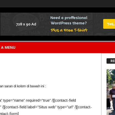
E A MENU
RE
k dan saran di kolom di bawah ini :
” type=”name” required=”true” /][contact-field
 /][contact-field label=”Situs web” type=”url” /][contact-
ontact-form]