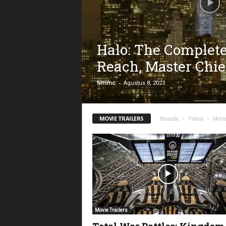
Halo: The Complet
Reach, Master Chie
-
tvmmc
Agustus 8, 2023
MOVIE TRAILERS
Beranda
Videos
Movie
Movie Trailers