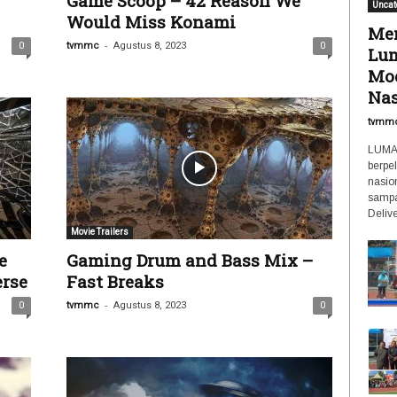
Game Scoop – 42 Reason We
Uncat
Would Miss Konami
Men
-
0
tvmmc
Agustus 8, 2023
0
Lum
Mod
Nas
tvmm
LUMAJ
berpe
nasio
sampa
Delive
Movie Trailers
e
Gaming Drum and Bass Mix –
rse
Fast Breaks
-
0
tvmmc
Agustus 8, 2023
0