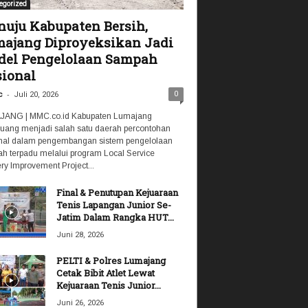
egorized
uju Kabupaten Bersih,
ajang Diproyeksikan Jadi
el Pengelolaan Sampah
ional
-
0
c
Juli 20, 2026
ANG | MMC.co.id Kabupaten Lumajang
luang menjadi salah satu daerah percontohan
nal dalam pengembangan sistem pengelolaan
h terpadu melalui program Local Service
ry Improvement Project...
Final & Penutupan Kejuaraan
Tenis Lapangan Junior Se-
Jatim Dalam Rangka HUT...
Juni 28, 2026
PELTI & Polres Lumajang
Cetak Bibit Atlet Lewat
Kejuaraan Tenis Junior...
Juni 26, 2026