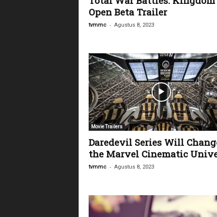
Total War Battles: Kingdom
Open Beta Trailer
-
tvmmc
Agustus 8, 2023
Movie Trailers
Daredevil Series Will Chang
the Marvel Cinematic Unive
-
tvmmc
Agustus 8, 2023