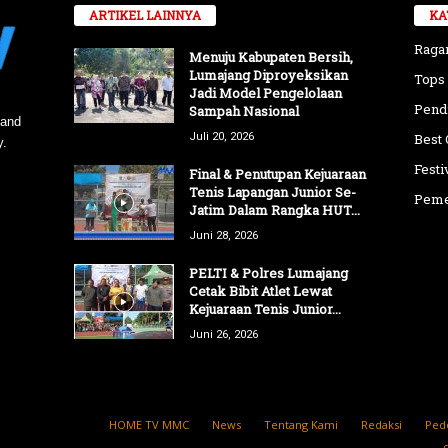
ARTIKEL LAINNYA
KA
Rag
Menuju Kabupaten Bersih,
Lumajang Diproyeksikan
Tops
Jadi Model Pengelolaan
Pend
Sampah Nasional
 and
Juli 20, 2026
Best 
y.
Festi
Final & Penutupan Kejuaraan
Tenis Lapangan Junior Se-
Peme
Jatim Dalam Rangka HUT...
Juni 28, 2026
PELTI & Polres Lumajang
Cetak Bibit Atlet Lewat
Kejuaraan Tenis Junior...
Juni 26, 2026
HOME TV MMC
News
Tentang Kami
Redaksi
Ped