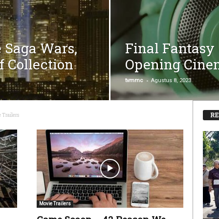
e Saga Wars,
Final Fantasy
f Collection
Opening Cine
-
tvmmc
Agustus 8, 2023
RE
 Trailers
Movie Trailers