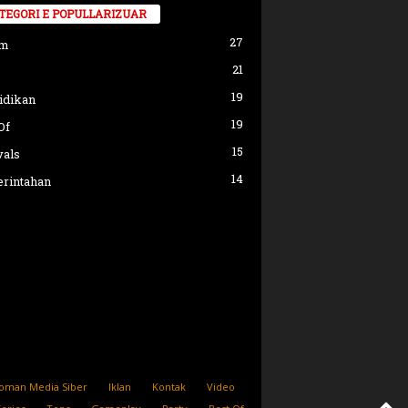
TEGORI E POPULLARIZUAR
27
am
21
19
idikan
19
Of
15
vals
14
rintahan
oman Media Siber
Iklan
Kontak
Video