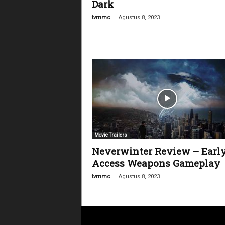
Dark
-
tvmmc
Agustus 8, 2023
Movie Trailers
Neverwinter Review – Earl
Access Weapons Gameplay
-
tvmmc
Agustus 8, 2023