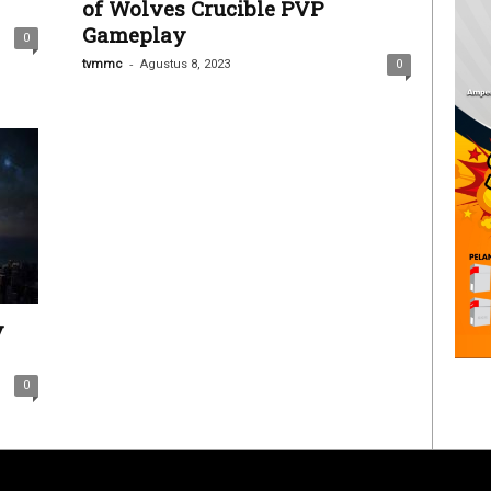
of Wolves Crucible PVP
Gameplay
0
-
tvmmc
Agustus 8, 2023
0
y
0