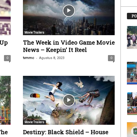
PO
Movie Trailers
 Up
The Week in Video Game Movie
News – Keepin’ It Reel
-
0
tvmmc
Agustus 8, 2023
0
Movie Trailers
The
Destiny: Black Shield – House