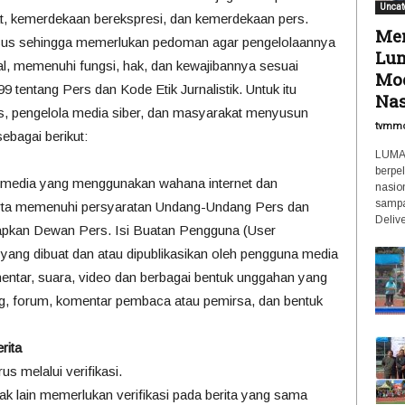
Uncat
t, kemerdekaan berekspresi, dan kemerdekaan pers.
Men
husus sehingga memerlukan pedoman agar pengelolaannya
Lum
al, memenuhi fungsi, hak, dan kewajibannya sesuai
Mod
entang Pers dan Kode Etik Jurnalistik. Untuk itu
Nas
, pengelola media siber, dan masyarakat menyusun
tvmm
bagai berikut:
LUMAJ
berpe
 media yang menggunakan wahana internet dan
nasio
sampa
serta memenuhi persyaratan Undang-Undang Pers dan
Delive
apkan Dewan Pers. Isi Buatan Pengguna (User
 yang dibuat dan atau dipublikasikan oleh pengguna media
komentar, suara, video dan berbagai bentuk unggahan yang
log, forum, komentar pembaca atau pemirsa, dan bentuk
rita
us melalui verifikasi.
ak lain memerlukan verifikasi pada berita yang sama