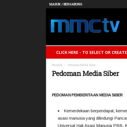
MASUK / BERGABUNG
t
v
m
m
c
CLICK HERE - TO SELECT OR CREAT
Beranda
Pedoman Media Siber
Pedoman Media Siber
PEDOMAN PEMBERITAAN MEDIA SIBER
Kemerdekaan berpendapat, kemerd
asasi manusia yang dilindungi Panca
Universal Hak Asasi Manusia PBB. K