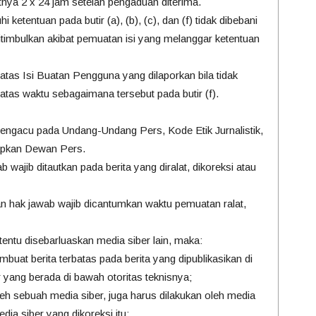
nya 2 x 24 jam setelah pengaduan diterima.
ketentuan pada butir (a), (b), (c), dan (f) tidak dibebani
timbulkan akibat pemuatan isi yang melanggar ketentuan
atas Isi Buatan Pengguna yang dilaporkan bila tidak
atas waktu sebagaimana tersebut pada butir (f).
mengacu pada Undang-Undang Pers, Kode Etik Jurnalistik,
apkan Dewan Pers.
b wajib ditautkan pada berita yang diralat, dikoreksi atau
, dan hak jawab wajib dicantumkan waktu pemuatan ralat,
rtentu disebarluaskan media siber lain, maka:
buat berita terbatas pada berita yang dipublikasikan di
r yang berada di bawah otoritas teknisnya;
leh sebuah media siber, juga harus dilakukan oleh media
edia siber yang dikoreksi itu;