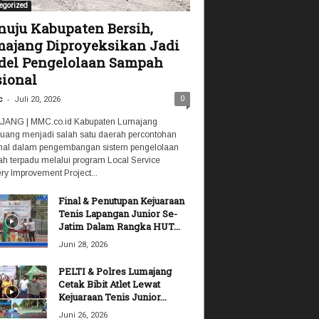
egorized
uju Kabupaten Bersih,
ajang Diproyeksikan Jadi
el Pengelolaan Sampah
ional
-
0
c
Juli 20, 2026
ANG | MMC.co.id Kabupaten Lumajang
luang menjadi salah satu daerah percontohan
nal dalam pengembangan sistem pengelolaan
h terpadu melalui program Local Service
ry Improvement Project...
Final & Penutupan Kejuaraan
Tenis Lapangan Junior Se-
Jatim Dalam Rangka HUT...
Juni 28, 2026
PELTI & Polres Lumajang
Cetak Bibit Atlet Lewat
Kejuaraan Tenis Junior...
Juni 26, 2026