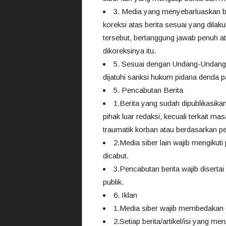
3. Media yang menyebarluaskan be
koreksi atas berita sesuai yang dilak
tersebut, bertanggung jawab penuh at
dikoreksinya itu.
5. Sesuai dengan Undang-Undang P
dijatuhi sanksi hukum pidana denda p
5. Pencabutan Berita
1.Berita yang sudah dipublikasika
pihak luar redaksi, kecuali terkait 
traumatik korban atau berdasarkan p
2.Media siber lain wajib mengikuti
dicabut.
3.Pencabutan berita wajib disert
publik.
6. Iklan
1.Media siber wajib membedakan d
2.Setiap berita/artikel/isi yang m