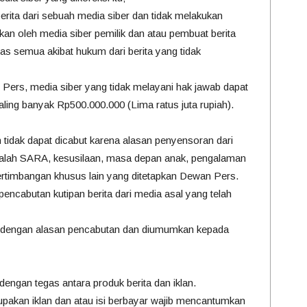
rita dari sebuah media siber dan tidak melakukan
ukan oleh media siber pemilik dan atau pembuat berita
as semua akibat hukum dari berita yang tidak
ers, media siber yang tidak melayani hak jawab dapat
aling banyak Rp500.000.000 (Lima ratus juta rupiah).
n tidak dapat dicabut karena alasan penyensoran dari
masalah SARA, kesusilaan, masa depan anak, pengalaman
ertimbangan khusus lain yang ditetapkan Dewan Pers.
 pencabutan kutipan berita dari media asal yang telah
ai dengan alasan pencabutan dan diumumkan kepada
engan tegas antara produk berita dan iklan.
erupakan iklan dan atau isi berbayar wajib mencantumkan