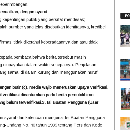
keberimbangan.
kecualikan, dengan syarat:
PO
 kepentingan publik yang bersifat mendesak;
lah sumber yang jelas disebutkan identitasnya, kredibel
firmasi tidak diketahui keberadaannya dan atau tidak
kepada pembaca bahwa berita tersebut masih
ang diupayakan dalam waktu secepatnya. Penjelasan
a yang sama, di dalam kurung dan menggunakan huruf
engan butir (c), media wajib meneruskan upaya verifikasi,
il verifikasi dicantumkan pada berita pemutakhiran
ng belum terverifikasi
.
3. Isi Buatan Pengguna (User
an syarat dan ketentuan mengenai Isi Buatan Pengguna
ang-Undang No. 40 tahun 1999 tentang Pers dan Kode