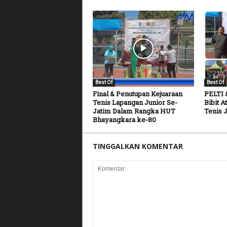
Best Of
Best Of
Final & Penutupan Kejuaraan
PELTI 
Tenis Lapangan Junior Se-
Bibit A
Jatim Dalam Rangka HUT
Tenis 
Bhayangkara ke-80
TINGGALKAN KOMENTAR