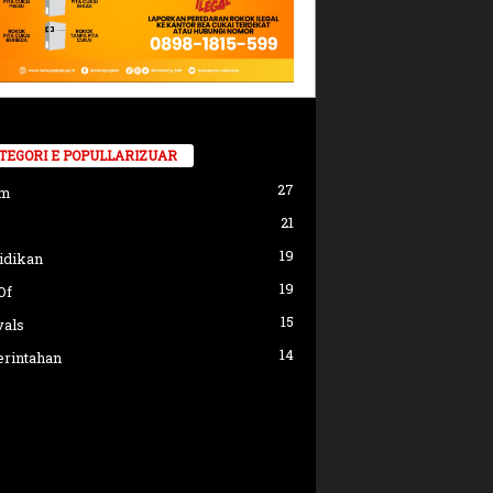
TEGORI E POPULLARIZUAR
27
am
21
19
idikan
19
Of
15
vals
14
rintahan