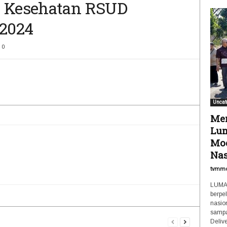
n Kesehatan RSUD
 2024
0
Uncat
Men
Lum
Mod
Nas
tvmm
LUMAJ
berpe
nasio
sampa
Delive