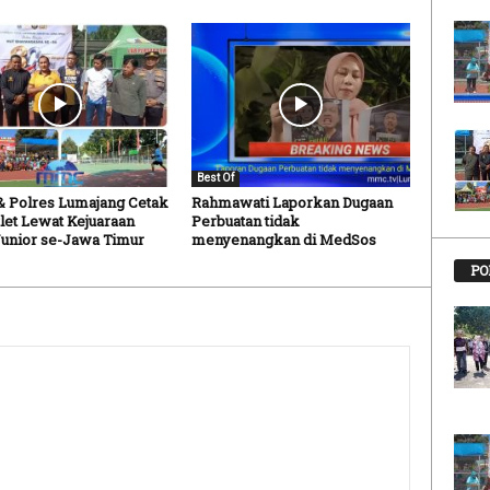
Best Of
& Polres Lumajang Cetak
Rahmawati Laporkan Dugaan
tlet Lewat Kejuaraan
Perbuatan tidak
Junior se-Jawa Timur
menyenangkan di MedSos
PO