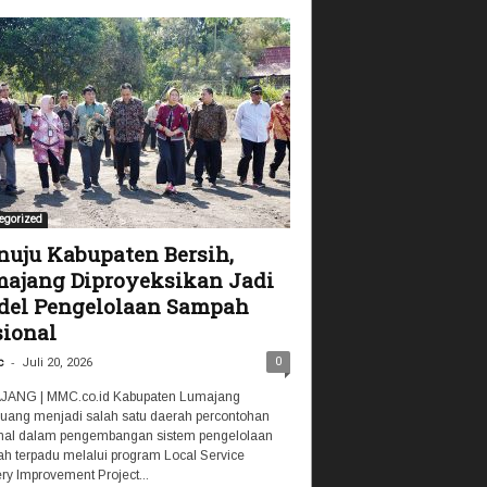
egorized
uju Kabupaten Bersih,
ajang Diproyeksikan Jadi
el Pengelolaan Sampah
ional
-
0
c
Juli 20, 2026
ANG | MMC.co.id Kabupaten Lumajang
luang menjadi salah satu daerah percontohan
nal dalam pengembangan sistem pengelolaan
h terpadu melalui program Local Service
ry Improvement Project...