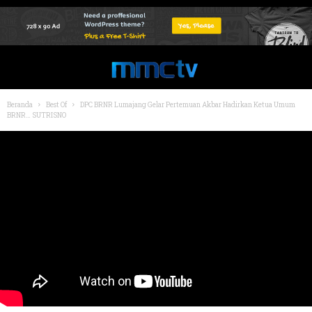
Beranda
Best Of
DPC BRNR Lumajang Gelar Pertemuan Akbar Hadirkan Ketua Umum
BRNR… SUTRISNO