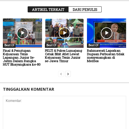
ARTIKEL TERKAIT
DARI PENULIS
Best Of
Best Of
Best Of
Final & Penutupan
PELTI & Polres Lumajang
Rahmawati Laporkan
Kejuaraan Tenis
Cetak Bibit Atlet Lewat
Dugaan Perbuatan tidak
Lapangan Junior Se-
Kejuaraan Tenis Junior
menyenangkan di
Jatim Dalam Rangka
se-Jawa Timur
MedSos
HUT Bhayangkara ke-80
TINGGALKAN KOMENTAR