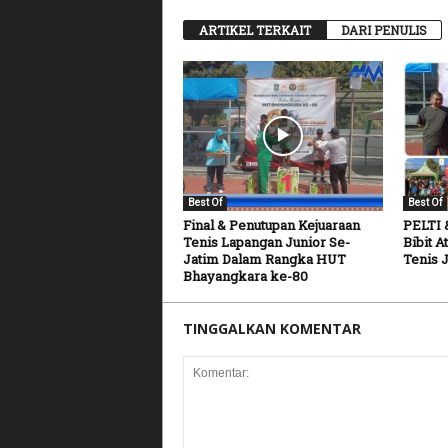
ARTIKEL TERKAIT
DARI PENULIS
Best Of
Best Of
Final & Penutupan Kejuaraan
PELTI 
Tenis Lapangan Junior Se-
Bibit A
Jatim Dalam Rangka HUT
Tenis 
Bhayangkara ke-80
TINGGALKAN KOMENTAR