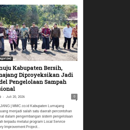
egorized
uju Kabupaten Bersih,
ajang Diproyeksikan Jadi
el Pengelolaan Sampah
ional
-
0
c
Juli 20, 2026
ANG | MMC.co.id Kabupaten Lumajang
luang menjadi salah satu daerah percontohan
nal dalam pengembangan sistem pengelolaan
h terpadu melalui program Local Service
ry Improvement Project...