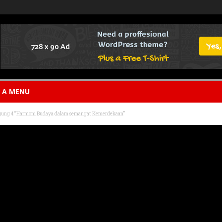
E A MENU
gung 4 “Harmoni Budaya dalam semangat Kemerdekaan”