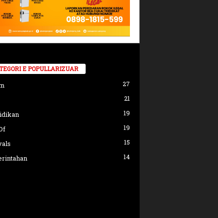
TEGORI E POPULLARIZUAR
27
am
21
19
idikan
19
Of
15
vals
14
rintahan