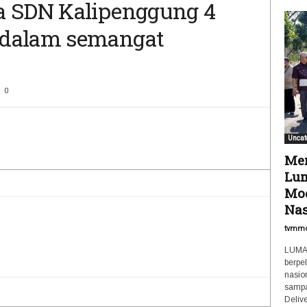
a SDN Kalipenggung 4
 dalam semangat
0
Uncat
Men
Lum
Mod
Nas
tvmm
LUMAJ
berpe
nasio
sampa
Delive