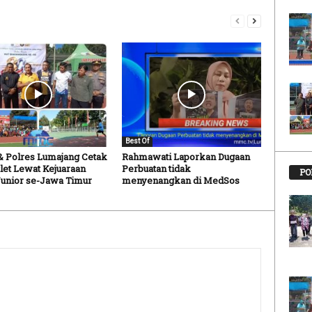
Best Of
& Polres Lumajang Cetak
Rahmawati Laporkan Dugaan
tlet Lewat Kejuaraan
Perbuatan tidak
PO
Junior se-Jawa Timur
menyenangkan di MedSos