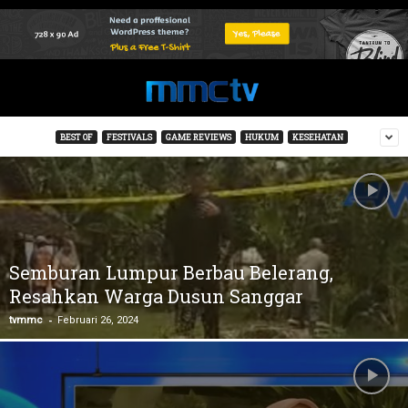
BEST OF
FESTIVALS
GAME REVIEWS
HUKUM
KESEHATAN
Semburan Lumpur Berbau Belerang,
Resahkan Warga Dusun Sanggar
-
tvmmc
Februari 26, 2024