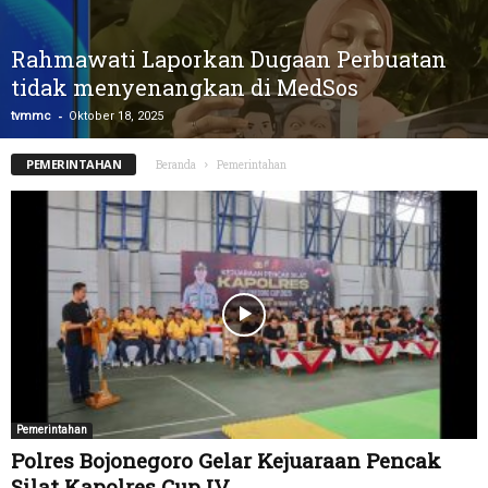
Rahmawati Laporkan Dugaan Perbuatan
tidak menyenangkan di MedSos
-
tvmmc
Oktober 18, 2025
PEMERINTAHAN
Beranda
Pemerintahan
Pemerintahan
Polres Bojonegoro Gelar Kejuaraan Pencak
Silat Kapolres Cup IV